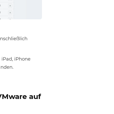
nschließlich
n iPad, iPhone
inden.
 VMware auf