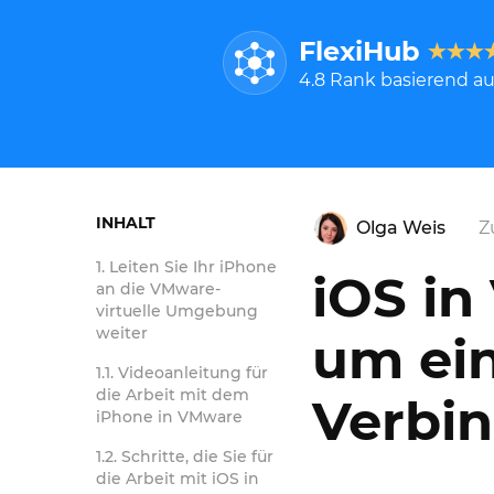
FlexiHub
4.8
Rank basierend a
INHALT
Olga Weis
Z
Leiten Sie Ihr iPhone
iOS in
an die VMware-
virtuelle Umgebung
weiter
um ei
Videoanleitung für
die Arbeit mit dem
Verbi
iPhone in VMware
Schritte, die Sie für
die Arbeit mit iOS in