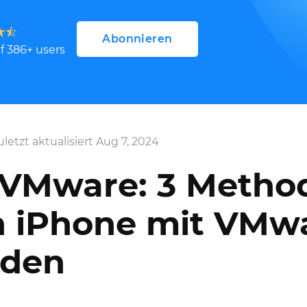
Abonnieren
uf
386
+ users
uletzt aktualisiert Aug 7, 2024
 VMware: 3 Metho
n iPhone mit VMw
nden