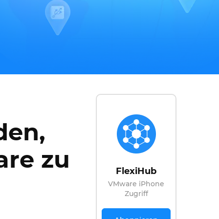
den,
are zu
FlexiHub
VMware iPhone
Zugriff