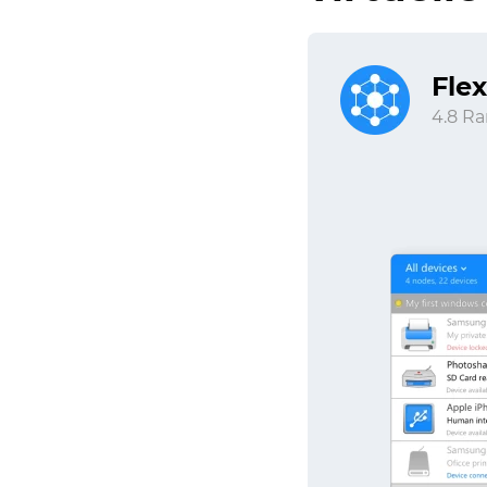
Fle
4.8 Ra