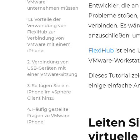
VMware
Entwickler, die a
unternehmen müssen
Probleme stoßen, 
Vorteile der
verbinden. Es wär
Verwendung von
FlexiHub zur
anzuschließen, um
Verbindung von
VMware mit einem
FlexiHub
ist eine
iPhone
VMware-Workstatio
Verbindung von
USB-Geräten mit
einer VMware-Sitzung
Dieses Tutorial z
einige einfache A
So fügen Sie ein
iPhone im vSphere
Client hinzu
Häufig gestellte
Fragen zu VMware
Leiten S
iPhone
virtuell