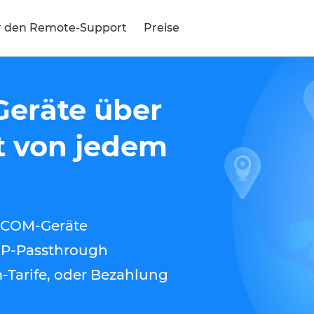
r den Remote-Support
Preise
 Geräte über
t von jedem
d COM-Geräte
DP-Passthrough
-Tarife, oder Bezahlung