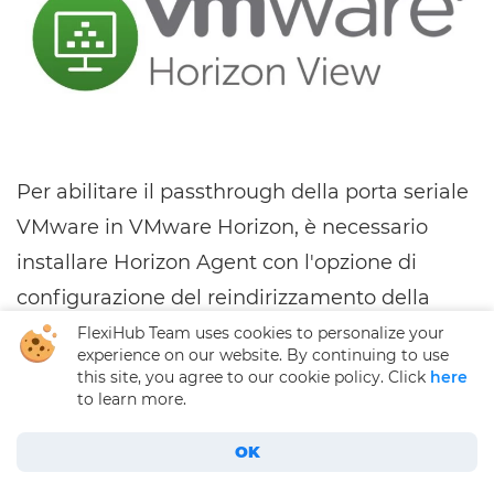
Per abilitare il passthrough della porta seriale
VMware in VMware Horizon, è necessario
installare Horizon Agent con l'opzione di
configurazione del reindirizzamento della
porta seriale (deselezionata per impostazione
FlexiHub Team uses cookies to personalize your
experience on our website. By continuing to use
predefinita). Una volta impostata, la funzione
this site, you agree to our cookie policy. Click
here
to learn more.
di reindirizzamento della porta seriale
funzionerà automaticamente su tutti i
OK
Using Serial Ports in VMware: Definitive Guide
desktop remoti e le applicazioni pubblicate (le