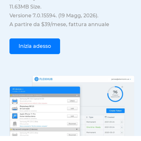
11.63MB
Size.
Versione
7.0.15594
. (
19 Magg, 2026
).
A partire da $39/mese, fattura annuale
Inizia adesso