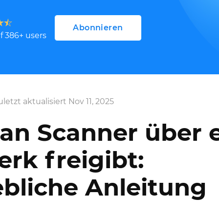
Abonnieren
uf
386
+ users
uletzt aktualisiert Nov 11, 2025
an Scanner über 
rk freigibt:
bliche Anleitung