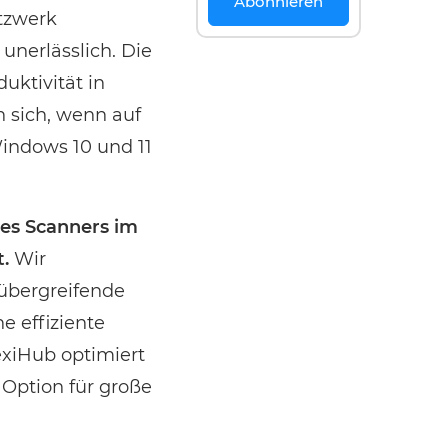
Abonnieren
etzwerk
unerlässlich. Die
uktivität in
 sich, wenn auf
indows 10 und 11
nes Scanners im
t.
Wir
mübergreifende
ne effiziente
exiHub optimiert
 Option für große