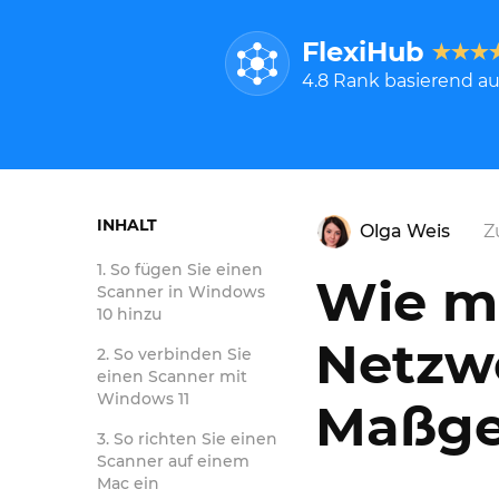
FlexiHub
4.8
Rank basierend a
INHALT
Olga Weis
Z
So fügen Sie einen
Wie m
Scanner in Windows
10 hinzu
Netzwe
So verbinden Sie
einen Scanner mit
Windows 11
Maßge
So richten Sie einen
Scanner auf einem
Mac ein