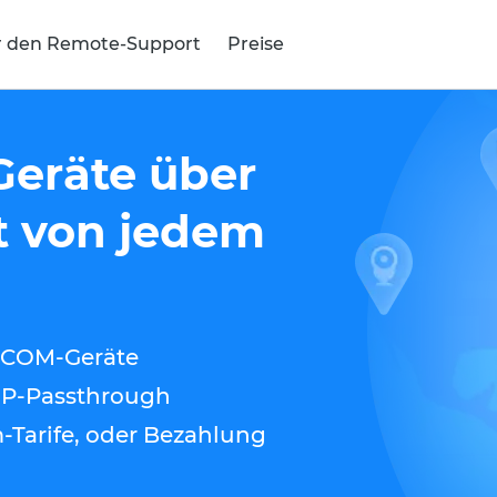
r den Remote-Support
Preise
 Geräte über
t von jedem
d COM-Geräte
DP-Passthrough
-Tarife, oder Bezahlung