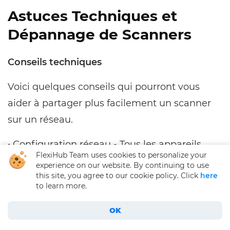
Astuces Techniques et
Dépannage de Scanners
Conseils techniques
Voici quelques conseils qui pourront vous
aider à partager plus facilement un scanner
sur un réseau.
• Configuration réseau - Tous les appareils
FlexiHub Team uses cookies to personalize your
souhaitant accéder au scanner partagé
experience on our website. By continuing to use
this site, you agree to our cookie policy. Click
here
doivent être connectés au même réseau.
to learn more.
Vous pourrez avoir à configurer les
paramètres du routeur ou du pare-feu sur les
OK
Comment partager un scanner sur le réseau : le guide ultime
ordinateurs afin qu’ils puissent accéder au