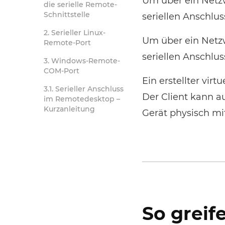
Um über ein Netz
die serielle Remote-
Schnittstelle
seriellen Anschlu
2. Serieller Linux-
Um über ein Netz
Remote-Port
seriellen Anschlu
3. Windows-Remote-
COM-Port
Ein erstellter virt
3.1. Serieller Anschluss
Der Client kann a
im Remotedesktop –
Kurzanleitung
Gerät physisch mi
So greif