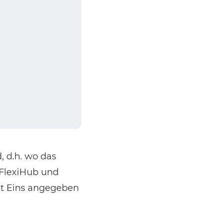
, d.h. wo das
 FlexiHub und
tt Eins angegeben