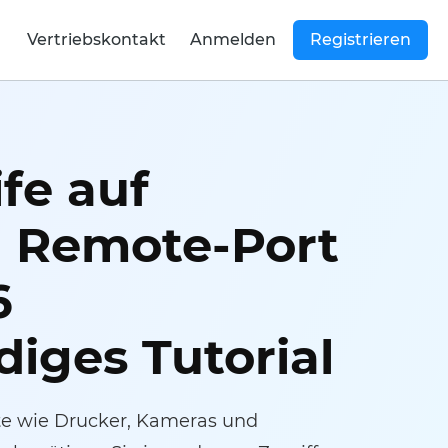
Vertriebskontakt
Anmelden
Registrieren
fe auf
n Remote-Port
6
diges Tutorial
äte wie Drucker, Kameras und