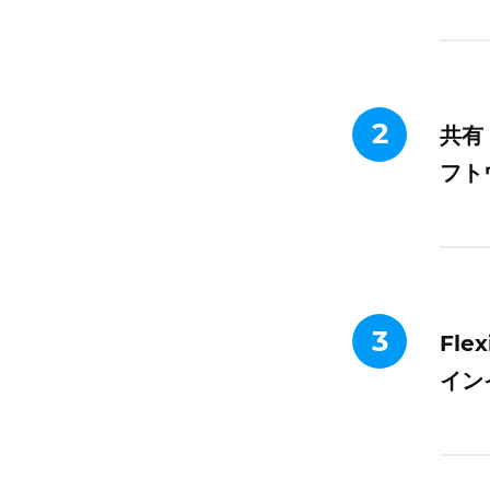
2
共有
フト
3
Fl
イン