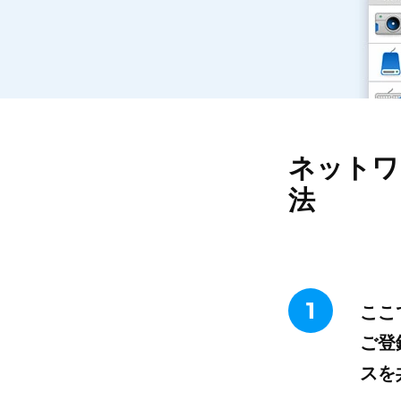
ネットワ
法
1
ここ
ご登
スを