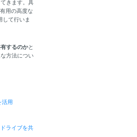
出てきます。具
共有用の高度な
用して行いま
共有するのか
と
適な方法につい
を活用
ダとドライブを共