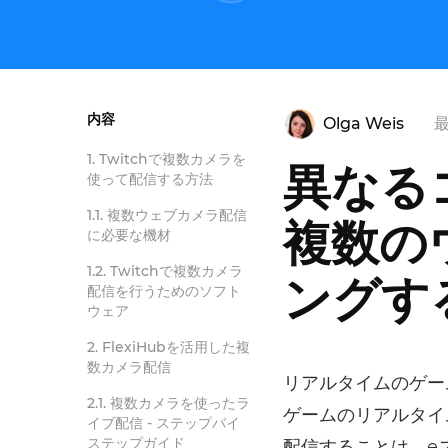
内容
Olga Weis
最
Twitchで複数カメラを
異なる
使って配信する方法
複数ウェブカメラ配信
複数の
に必要な機材
Twitchで複数カメラ
ングす
配信を行うためのソフト
ウェア
FlexiHubを活用した複
数カメラ配信
リアルタイムのゲー
複数カメラを使ったラ
ゲームのリアルタイ
イブ配信 - ステップバイ
ステップガイド
配信することは、e