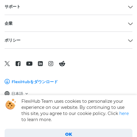
サポート
企業
ポリシー
FlexiHubをダウンロード
日本語
FlexiHub Team uses cookies to personalize your
experience on our website. By continuing to use
Copyright © 2026 Electronic Team, Inc., その関連会社およびライセンサ
this site, you agree to our cookie policy. Click
here
ー。
法律情報。
to learn more.
11890 Sunrise Valley Dr, Ste 111, Reston, VA 20191, USA • +12023358465 •
support@electronic.us
OK