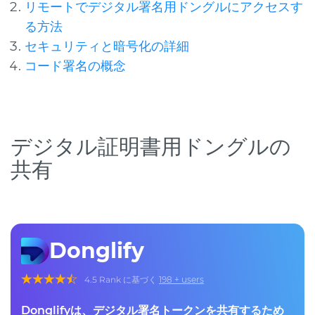
リモートでデジタル署名用ドングルにアクセスす
る方法
セキュリティと暗号化の詳細
コード署名の概念
デジタル証明書用ドングルの
共有
Donglify
4.5
Rank に基づく
198
+ users
Donglify
は、デジタル署名トークンを共有するため