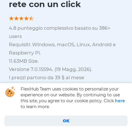
rete con un click
4.8
punteggio complessivo basato su
386
+
users
Requisiti: Windows, macOS, Linux, Android e
Raspberry Pi.
11.63MB
Size.
Versione
7.0.15594
. (
19 Magg, 2026
).
I prezzi partono da 39 $ al mese
FlexiHub Team uses cookies to personalize your
experience on our website. By continuing to use
Inizia adesso
this site, you agree to our cookie policy. Click
here
to learn more.
OK
USB Redirector — Condividi dispositivi USB a distanza