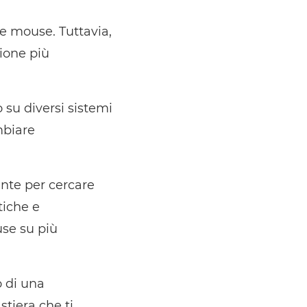
 e mouse. Tuttavia,
zione più
 su diversi sistemi
mbiare
iente per cercare
tiche e
use su più
o di una
tiera che ti