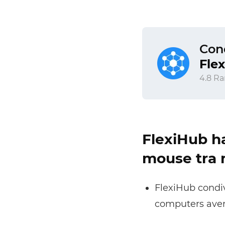
Cond
Fle
4.8 Ra
FlexiHub ha
mouse tra 
FlexiHub condivi
computers aven