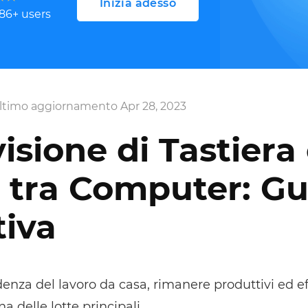
Inizia adesso
86
+ users
ltimo aggiornamento Apr 28, 2023
isione di Tastiera
 tra Computer: Gu
tiva
denza del lavoro da casa, rimanere produttivi ed ef
a delle lotte principali.