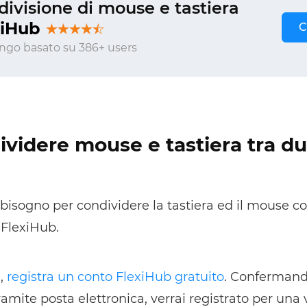
ivisione di mouse e tastiera
xiHub
C
ngo basato su 386+ users
videre mouse e tastiera tra d
 bisogno per condividere la tastiera ed il mouse co
FlexiHub.
a,
registra un conto FlexiHub gratuito
. Confermand
ramite posta elettronica, verrai registrato per una