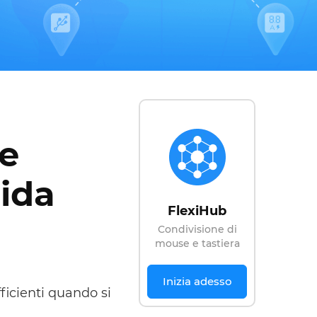
 e
ida
FlexiHub
Condivisione di
mouse e tastiera
Inizia adesso
ficienti quando si