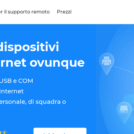
r il supporto remoto
Prezzi
ispositivi
ernet ovunque
i USB e COM
Internet
rsonale, di squadra o