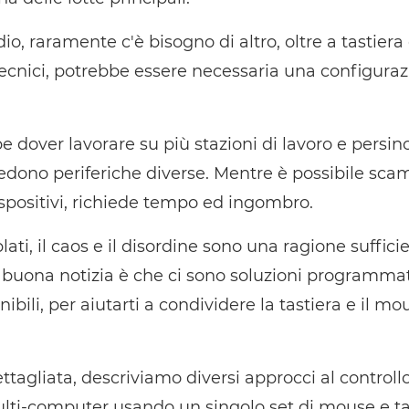
o, raramente c'è bisogno di altro, oltre a tastiera
 tecnici, potrebbe essere necessaria una configura
 dover lavorare su più stazioni di lavoro e persino
iedono periferiche diverse. Mentre è possibile sca
positivi, richiede tempo ed ingombro.
lati, il caos e il disordine sono una ragione suffic
a buona notizia è che ci sono soluzioni programma
bili, per aiutarti a condividere la tastiera e il mo
ttagliata, descriviamo diversi approcci al controll
lti-computer usando un singolo set di mouse e tas