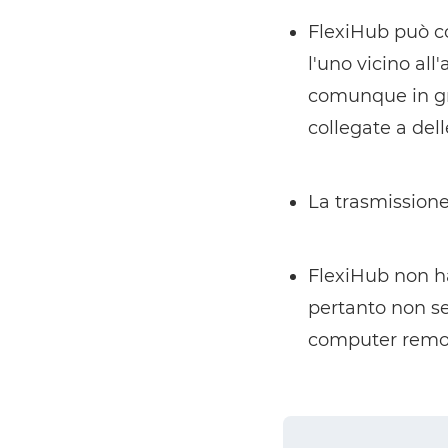
FlexiHub può co
l'uno vicino all
comunque in gr
collegate a dell
La trasmissione 
FlexiHub non ha
pertanto non se
computer remo