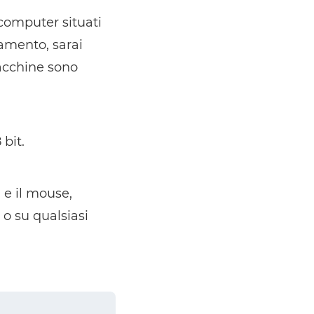
computer situati
zzamento, sarai
acchine sono
 bit.
 e il mouse,
 o su qualsiasi