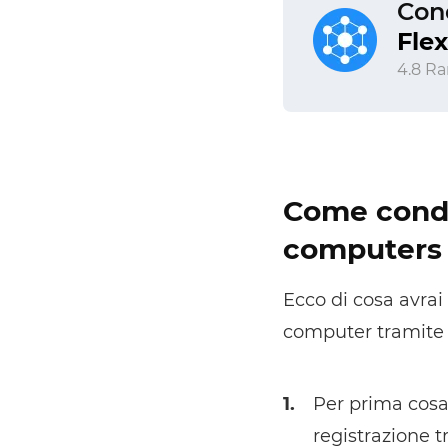
Cond
Fle
4.8 Ra
Come condi
computers
Ecco di cosa avrai
computer tramite 
1.
Per prima cos
registrazione t