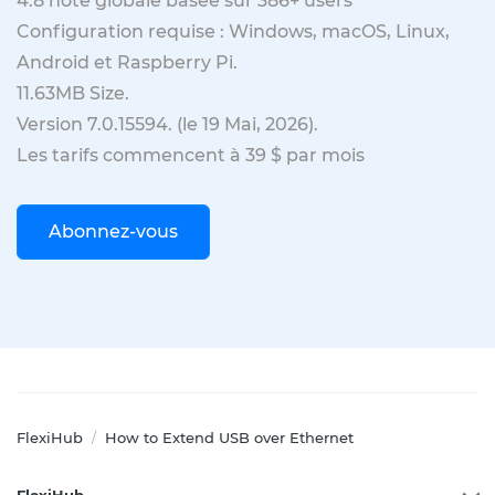
4.8
note globale basée sur
386
+ users
Configuration requise : Windows, macOS, Linux,
Android et Raspberry Pi.
11.63MB
Size.
Version
7.0.15594
. (
le 19 Mai, 2026
).
Les tarifs commencent à 39 $ par mois
Abonnez-vous
FlexiHub
How to Extend USB over Ethernet
/
FlexiHub