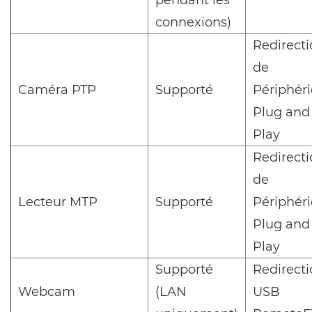
connexions)
Redirect
de
Caméra PTP
Supporté
Périphér
Plug and
Play
Redirect
de
Lecteur MTP
Supporté
Périphér
Plug and
Play
Supporté
Redirect
Webcam
(LAN
USB