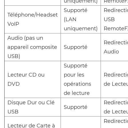
uniquement)
RemoteF
Supporté
Redirect
Téléphone/Headset
(LAN
USB
VoIP
uniquement)
RemoteF
Audio (pas un
Redirect
appareil composite
Supporté
Audio
USB)
Supporté
Lecteur CD ou
pour les
Redirect
DVD
opérations
de Lecte
de lecture
Disque Dur ou Clé
Redirect
Supporté
USB
de Lecte
Redirect
Lecteur de Carte à