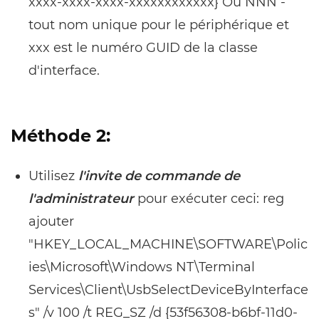
xxxx-xxxx-xxxx-xxxxxxxxxxxx} Où NNN -
tout nom unique pour le périphérique et
xxx est le numéro GUID de la classe
d'interface.
Méthode 2:
Utilisez
l'invite de commande de
l'administrateur
pour exécuter ceci: reg
ajouter
"HKEY_LOCAL_MACHINE\SOFTWARE\Polic
ies\Microsoft\Windows NT\Terminal
Services\Client\UsbSelectDeviceByInterface
s" /v 100 /t REG_SZ /d {53f56308-b6bf-11d0-