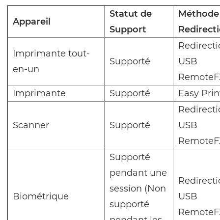
Statut de
Méthode
Appareil
Support
Redirect
Redirect
Imprimante tout-
Supporté
USB
en-un
RemoteF
Imprimante
Supporté
Easy Prin
Redirect
Scanner
Supporté
USB
RemoteF
Supporté
pendant une
Redirect
session (Non
Biométrique
USB
supporté
RemoteF
pendant les