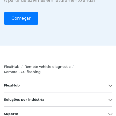
A partir de $39/mês em faturamento anual
Começar
FlexiHub
Remote vehicle diagnostic
/
/
Remote ECU flashing
FlexiHub
Soluções por Indústria
Suporte