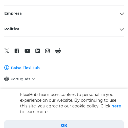
Empresa
Política
Baixe FlexiHub
Português
FlexiHub Team uses cookies to personalize your
Copyright © 2026 Electronic Team, Inc., suas afiliadas e licenciadoras.
experience on our website. By continuing to use
Informações Legais.
this site, you agree to our cookie policy. Click
here
11890 Sunrise Valley Dr, Ste 111, Reston, VA 20191, USA • +12023358465 •
to learn more.
support@electronic.us
OK