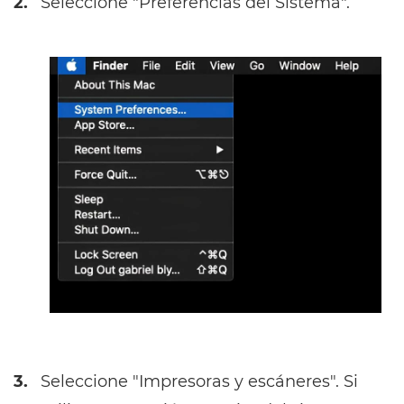
2.
Seleccione "Preferencias del Sistema".
3.
Seleccione "Impresoras y escáneres". Si