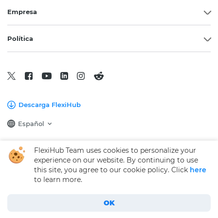
Empresa
Política
Descarga FlexiHub
Español
FlexiHub Team uses cookies to personalize your
Copyright © 2026 Electronic Team, Inc., sus filiales y licenciadores.
experience on our website. By continuing to use
Información Legal.
this site, you agree to our cookie policy. Click
here
11890 Sunrise Valley Dr, Ste 111, Reston, VA 20191, USA • +12023358465 •
to learn more.
support@electronic.us
OK
Cómo añadir una Impresora de Red