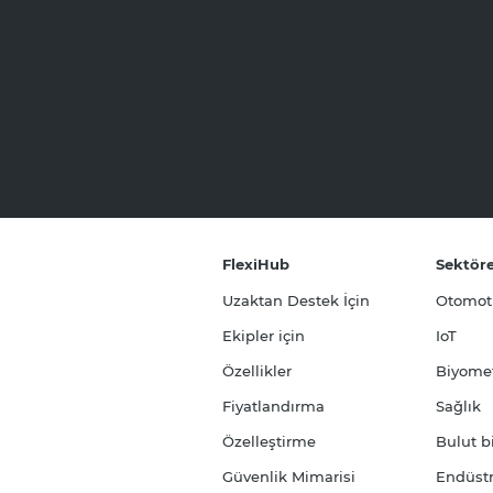
FlexiHub
Sektör
Uzaktan Destek İçin
Otomot
Ekipler için
IoT
Özellikler
Biyomet
Fiyatlandırma
Sağlık
Özelleştirme
Bulut b
Güvenlik Mimarisi
Endüstr