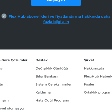
FlexiHub abonelikleri ve fiyatlandırma hakkında daha
done
fazla bilgi alın
e Göre Çözümler
Destek
Şirket
iv
Değişiklik Günlüğü
Hakkımızda
Bilgi Bankası
FlexiHub Haberle
ri
Sistem Gereksinimleri
Kişiler
Kaldırma
Ortaklık program
ilişim
Hata Ödül Programı
iyel otomasyon