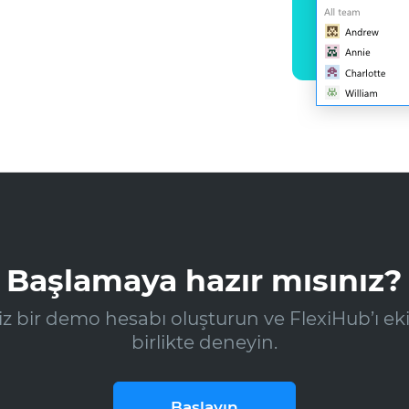
Başlamaya hazır mısınız?
iz bir demo hesabı oluşturun ve FlexiHub’ı eki
birlikte deneyin.
Başlayın