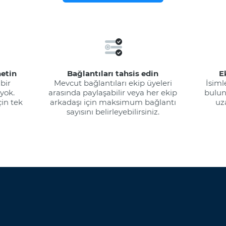
etin
Bağlantıları tahsis edin
E
 bir
Mevcut bağlantıları ekip üyeleri
İsiml
yok.
arasında paylaşabilir veya her ekip
bulun 
çin tek
arkadaşı için maksimum bağlantı
uz
sayısını belirleyebilirsiniz.