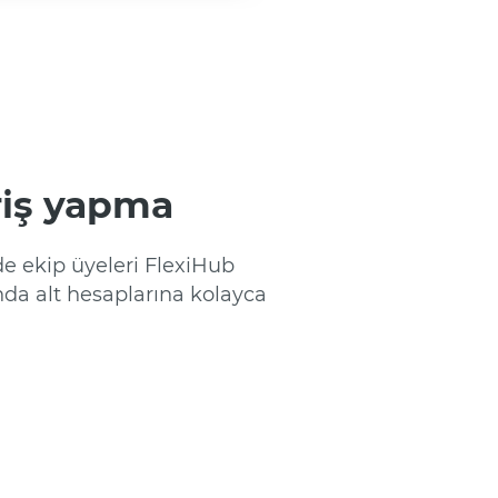
riş yapma
nde ekip üyeleri FlexiHub
a alt hesaplarına kolayca